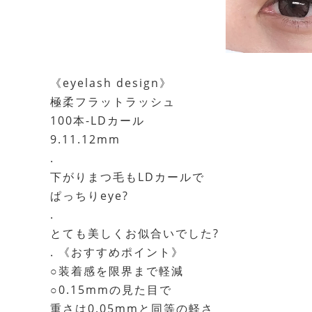
《eyelash design》
極柔フラットラッシュ
100本-LDカール
9.11.12mm
.
下がりまつ毛もLDカールで
ぱっちりeye?
.
とても美しくお似合いでした?
. 《おすすめポイント》
○装着感を限界まで軽減
○0.15mmの見た目で
重さは0.05mmと同等の軽さ