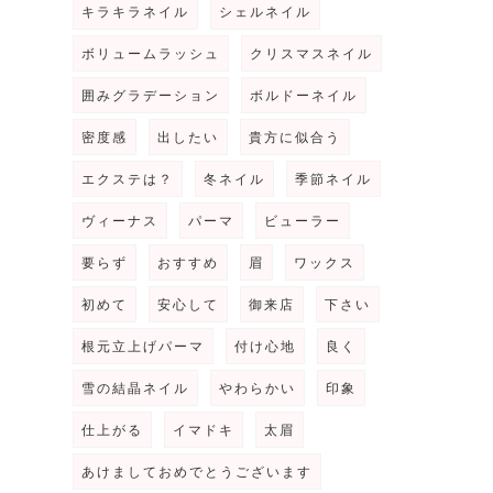
キラキラネイル
シェルネイル
ボリュームラッシュ
クリスマスネイル
囲みグラデーション
ボルドーネイル
密度感
出したい
貴方に似合う
エクステは？
冬ネイル
季節ネイル
ヴィーナス
パーマ
ビューラー
要らず
おすすめ
眉
ワックス
初めて
安心して
御来店
下さい
根元立上げパーマ
付け心地
良く
雪の結晶ネイル
やわらかい
印象
仕上がる
イマドキ
太眉
あけましておめでとうございます