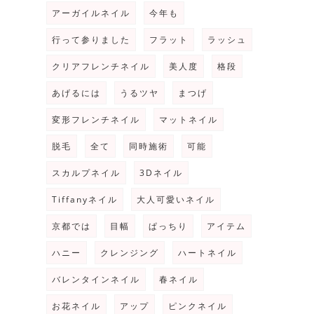
アーガイルネイル
今年も
行って参りました
フラット
ラッシュ
クリアフレンチネイル
美人度
格段
あげるには
うるツヤ
まつげ
変形フレンチネイル
マットネイル
脱毛
全て
同時施術
可能
スカルプネイル
3Dネイル
Tiffanyネイル
大人可愛いネイル
京都では
目幅
ぱっちり
アイテム
ハニー
クレンジング
ハートネイル
バレンタインネイル
春ネイル
お花ネイル
アップ
ピンクネイル