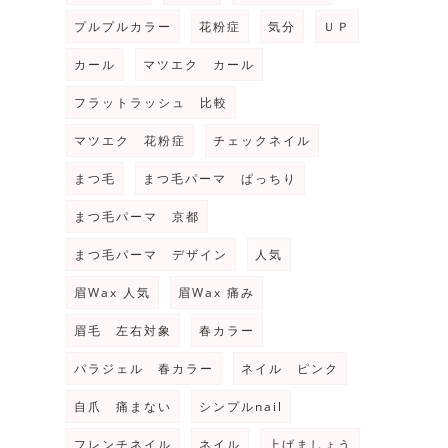
プルプルカラー
花粉症
気分
ＵＰ
カール
マツエク カール
フラットラッシュ 比較
マツエク 花粉症
チェックネイル
まつ毛
まつ毛パーマ ぱっちり
まつ毛パーマ 京都
まつ毛パーマ デザイン
人気
眉Wax 人気
眉Wax 痛み
眉毛 左右対象
春カラー
パラジェル 春カラー
ネイル ピンク
自爪 痛まない
シンプルnail
フレンチネイル
ネイル
上げましょう