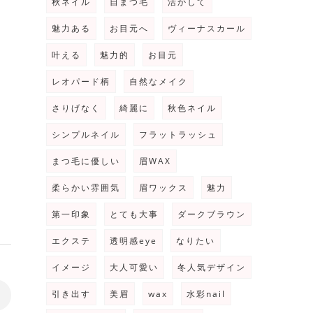
秋ネイル
自まつ毛
活かして
魅力ある
お目元へ
ヴィーナスカール
叶える
魅力的
お目元
レオパード柄
自然なメイク
さりげなく
綺麗に
秋色ネイル
シンプルネイル
フラットラッシュ
まつ毛に優しい
眉WAX
柔らかい雰囲気
眉ワックス
魅力
第一印象
とても大事
ダークブラウン
エクステ
透明感eye
なりたい
イメージ
大人可愛い
冬人気デザイン
引き出す
美眉
wax
水彩nail
>