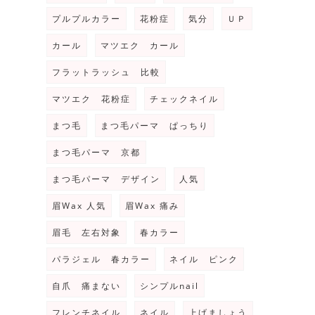
プルプルカラー
花粉症
気分
ＵＰ
カール
マツエク カール
フラットラッシュ 比較
マツエク 花粉症
チェックネイル
まつ毛
まつ毛パーマ ぱっちり
まつ毛パーマ 京都
まつ毛パーマ デザイン
人気
眉Wax 人気
眉Wax 痛み
眉毛 左右対象
春カラー
パラジェル 春カラー
ネイル ピンク
自爪 痛まない
シンプルnail
フレンチネイル
ネイル
上げましょう