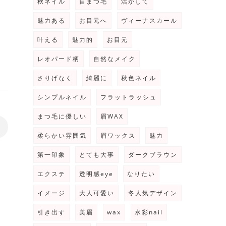
秋ネイル
自まつ毛
活かして
魅力ある
お目元へ
ヴィーナスカール
叶える
魅力的
お目元
レオパード柄
自然なメイク
さりげなく
綺麗に
秋色ネイル
シンプルネイル
フラットラッシュ
まつ毛に優しい
眉WAX
>
柔らかい雰囲気
眉ワックス
魅力
第一印象
とても大事
ダークブラウン
エクステ
透明感eye
なりたい
イメージ
大人可愛い
冬人気デザイン
引き出す
美眉
wax
水彩nail