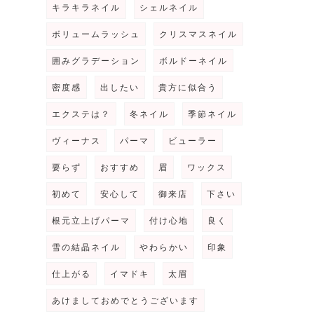
キラキラネイル
シェルネイル
ボリュームラッシュ
クリスマスネイル
囲みグラデーション
ボルドーネイル
密度感
出したい
貴方に似合う
エクステは？
冬ネイル
季節ネイル
ヴィーナス
パーマ
ビューラー
要らず
おすすめ
眉
ワックス
初めて
安心して
御来店
下さい
根元立上げパーマ
付け心地
良く
雪の結晶ネイル
やわらかい
印象
仕上がる
イマドキ
太眉
あけましておめでとうございます