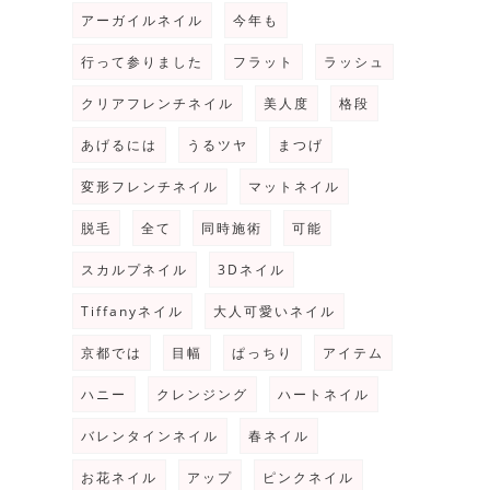
アーガイルネイル
今年も
行って参りました
フラット
ラッシュ
クリアフレンチネイル
美人度
格段
あげるには
うるツヤ
まつげ
変形フレンチネイル
マットネイル
脱毛
全て
同時施術
可能
スカルプネイル
3Dネイル
Tiffanyネイル
大人可愛いネイル
京都では
目幅
ぱっちり
アイテム
ハニー
クレンジング
ハートネイル
バレンタインネイル
春ネイル
お花ネイル
アップ
ピンクネイル