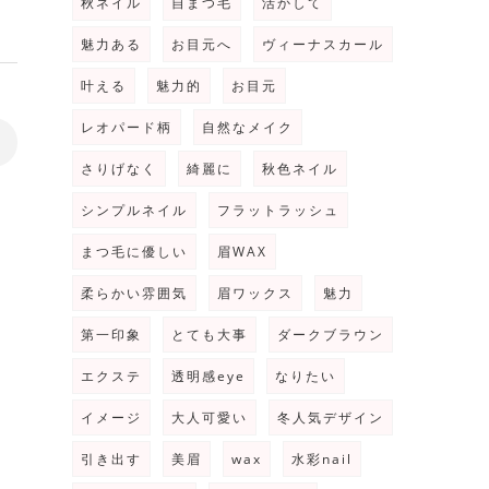
秋ネイル
自まつ毛
活かして
魅力ある
お目元へ
ヴィーナスカール
叶える
魅力的
お目元
レオパード柄
自然なメイク
>
さりげなく
綺麗に
秋色ネイル
シンプルネイル
フラットラッシュ
まつ毛に優しい
眉WAX
柔らかい雰囲気
眉ワックス
魅力
第一印象
とても大事
ダークブラウン
エクステ
透明感eye
なりたい
イメージ
大人可愛い
冬人気デザイン
引き出す
美眉
wax
水彩nail