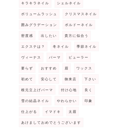
キラキラネイル
シェルネイル
ボリュームラッシュ
クリスマスネイル
囲みグラデーション
ボルドーネイル
密度感
出したい
貴方に似合う
エクステは？
冬ネイル
季節ネイル
ヴィーナス
パーマ
ビューラー
要らず
おすすめ
眉
ワックス
初めて
安心して
御来店
下さい
根元立上げパーマ
付け心地
良く
雪の結晶ネイル
やわらかい
印象
仕上がる
イマドキ
太眉
あけましておめでとうございます