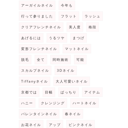
アーガイルネイル
今年も
行って参りました
フラット
ラッシュ
クリアフレンチネイル
美人度
格段
あげるには
うるツヤ
まつげ
変形フレンチネイル
マットネイル
脱毛
全て
同時施術
可能
スカルプネイル
3Dネイル
Tiffanyネイル
大人可愛いネイル
京都では
目幅
ぱっちり
アイテム
ハニー
クレンジング
ハートネイル
バレンタインネイル
春ネイル
お花ネイル
アップ
ピンクネイル