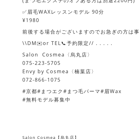
(まつ毛エクステのオフある方は別途2200円)
✅眉毛WAXレッスンモデル 90分
¥1980
前後する場合がございますのでお急ぎの方は
\\DM✉️or TEL📞予約限定// . . . . .
Salon Cosmea〈烏丸店〉
075-223-5705
Envy by Cosmea〈楠葉店〉
072-866-1075
#京都#まつエク#まつ毛パーマ#眉Wax
#無料モデル募集中
Salon Cosmea【烏丸店】