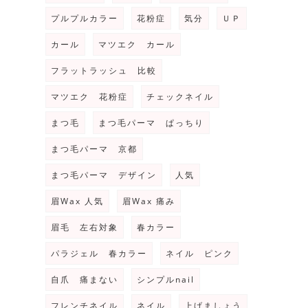
プルプルカラー
花粉症
気分
ＵＰ
カール
マツエク カール
フラットラッシュ 比較
マツエク 花粉症
チェックネイル
まつ毛
まつ毛パーマ ぱっちり
まつ毛パーマ 京都
まつ毛パーマ デザイン
人気
眉Wax 人気
眉Wax 痛み
眉毛 左右対象
春カラー
パラジェル 春カラー
ネイル ピンク
自爪 痛まない
シンプルnail
フレンチネイル
ネイル
上げましょう