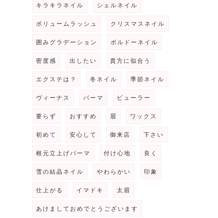
キラキラネイル
シェルネイル
ボリュームラッシュ
クリスマスネイル
囲みグラデーション
ボルドーネイル
密度感
出したい
貴方に似合う
エクステは？
冬ネイル
季節ネイル
ヴィーナス
パーマ
ビューラー
要らず
おすすめ
眉
ワックス
初めて
安心して
御来店
下さい
根元立上げパーマ
付け心地
良く
雪の結晶ネイル
やわらかい
印象
仕上がる
イマドキ
太眉
あけましておめでとうございます