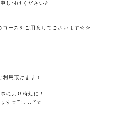
申し付けください♪
のコースをご用意してございます☆☆
ご利用頂けます！
る事により時短に！
*:.. ..:*☆