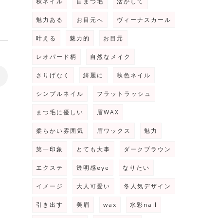
秋ネイル
自まつ毛
活かして
魅力ある
お目元へ
ヴィーナスカール
叶える
魅力的
お目元
レオパード柄
自然なメイク
さりげなく
綺麗に
秋色ネイル
>
シンプルネイル
フラットラッシュ
まつ毛に優しい
眉WAX
柔らかい雰囲気
眉ワックス
魅力
第一印象
とても大事
ダークブラウン
エクステ
透明感eye
なりたい
イメージ
大人可愛い
冬人気デザイン
引き出す
美眉
wax
水彩nail