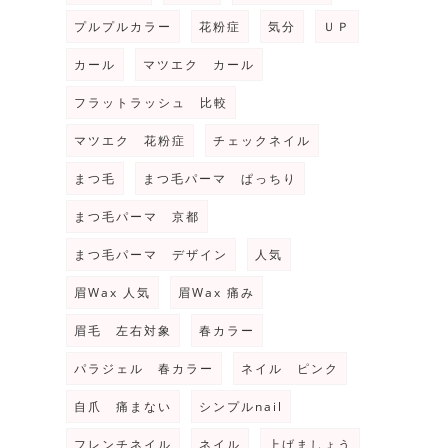
プルプルカラー
花粉症
気分
ＵＰ
カール
マツエク カール
フラットラッシュ 比較
マツエク 花粉症
チェックネイル
まつ毛
まつ毛パーマ ぱっちり
まつ毛パーマ 京都
まつ毛パーマ デザイン
人気
眉Wax 人気
眉Wax 痛み
眉毛 左右対象
春カラー
パラジェル 春カラー
ネイル ピンク
自爪 痛まない
シンプルnail
フレンチネイル
ネイル
上げましょう