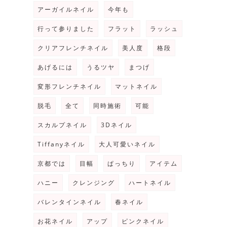
アーガイルネイル
今年も
行って参りました
フラット
ラッシュ
クリアフレンチネイル
美人度
格段
あげるには
うるツヤ
まつげ
変形フレンチネイル
マットネイル
脱毛
全て
同時施術
可能
スカルプネイル
3Dネイル
Tiffanyネイル
大人可愛いネイル
京都では
目幅
ぱっちり
アイテム
ハニー
クレンジング
ハートネイル
バレンタインネイル
春ネイル
お花ネイル
アップ
ピンクネイル