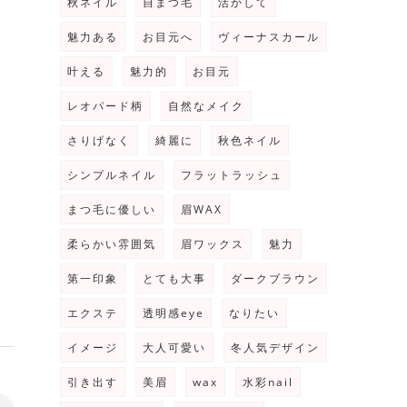
秋ネイル
自まつ毛
活かして
魅力ある
お目元へ
ヴィーナスカール
ッ
叶える
魅力的
お目元
レオパード柄
自然なメイク
さりげなく
綺麗に
秋色ネイル
シンプルネイル
フラットラッシュ
まつ毛に優しい
眉WAX
柔らかい雰囲気
眉ワックス
魅力
第一印象
とても大事
ダークブラウン
エクステ
透明感eye
なりたい
イメージ
大人可愛い
冬人気デザイン
引き出す
美眉
wax
水彩nail