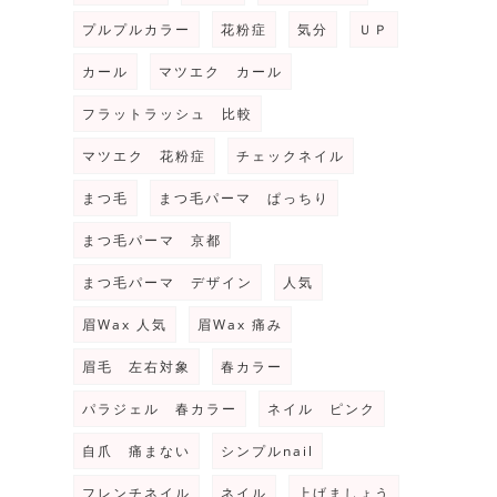
プルプルカラー
花粉症
気分
ＵＰ
カール
マツエク カール
フラットラッシュ 比較
マツエク 花粉症
チェックネイル
まつ毛
まつ毛パーマ ぱっちり
まつ毛パーマ 京都
まつ毛パーマ デザイン
人気
眉Wax 人気
眉Wax 痛み
眉毛 左右対象
春カラー
パラジェル 春カラー
ネイル ピンク
自爪 痛まない
シンプルnail
フレンチネイル
ネイル
上げましょう