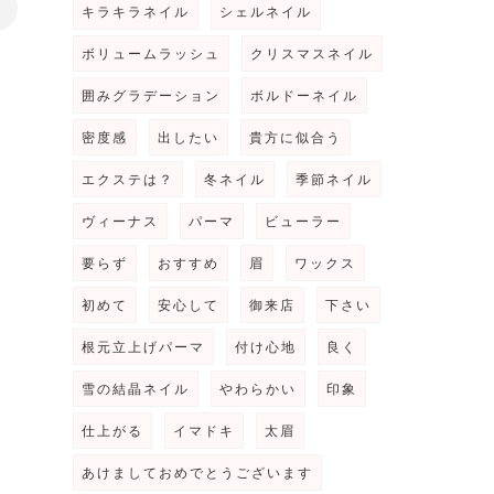
>
キラキラネイル
シェルネイル
ボリュームラッシュ
クリスマスネイル
囲みグラデーション
ボルドーネイル
密度感
出したい
貴方に似合う
エクステは？
冬ネイル
季節ネイル
ヴィーナス
パーマ
ビューラー
要らず
おすすめ
眉
ワックス
初めて
安心して
御来店
下さい
根元立上げパーマ
付け心地
良く
雪の結晶ネイル
やわらかい
印象
仕上がる
イマドキ
太眉
あけましておめでとうございます