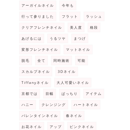
アーガイルネイル
今年も
行って参りました
フラット
ラッシュ
クリアフレンチネイル
美人度
格段
あげるには
うるツヤ
まつげ
変形フレンチネイル
マットネイル
脱毛
全て
同時施術
可能
スカルプネイル
3Dネイル
Tiffanyネイル
大人可愛いネイル
京都では
目幅
ぱっちり
アイテム
ハニー
クレンジング
ハートネイル
バレンタインネイル
春ネイル
お花ネイル
アップ
ピンクネイル