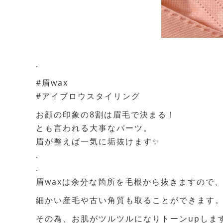
.
#眉wax
#アイブロウスタイリング
お顔の印象の8割は眉毛で決まる！
とも言われる大事なパーツ。
眉が整えば一気に垢抜けます✨
.
.
眉waxは余分な箇所を毛根から抜きますので
細かい産毛や古い角質も取ることができます
その為、お肌がツルツルになりトーンupします